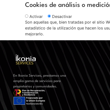
Cookies de análisis o medici
Activar
Desactivar
Son aquellas que, bien tratadas por el sitio W
estadístico de la utilización que hacen los us
mejorarlo.
En Ikonia Services, prestamos una
amplia gama de servicios para
propietarios y comunidades.