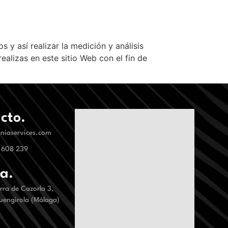
s y así realizar la medición y análisis
realizas en este sitio Web con el fin de
cto.
niaservices.com
 608 239
na.
erra de Cazorla 3,
uengirola (Málaga)