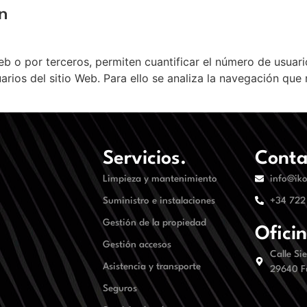
ón
eb o por terceros, permiten cuantificar el número de usuario
uarios del sitio Web. Para ello se analiza la navegación que 
Servicios.
Conta
Limpieza y mantenimiento
info@iko
Suministro e instalaciones
+34 722
Gestión de la propiedad
Ofici
Gestión accesos
Calle Si
Asistencia y transporte
29640 F
Seguros